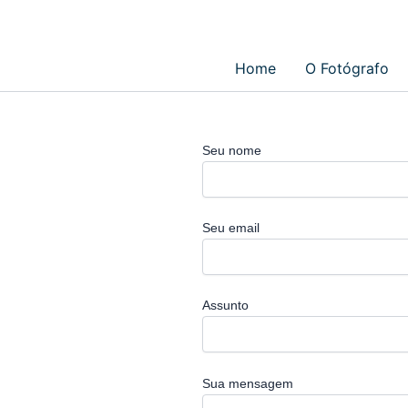
Ir
para
o
Home
O Fotógrafo
conteúdo
Seu nome
Seu email
Assunto
Sua mensagem